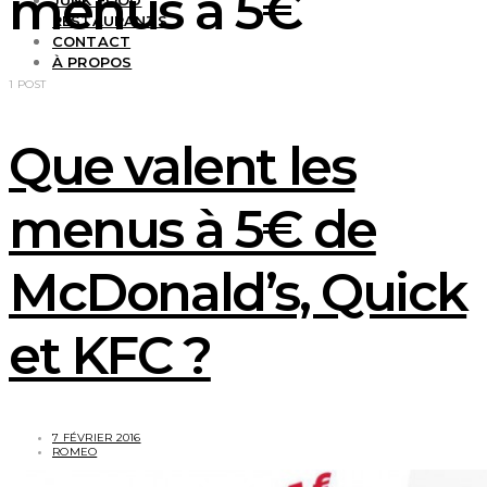
menus à 5€
JUNK FOOD
RESTAURANTS
CONTACT
À PROPOS
1 POST
Que valent les
menus à 5€ de
McDonald’s, Quick
et KFC ?
7 FÉVRIER 2016
ROMEO