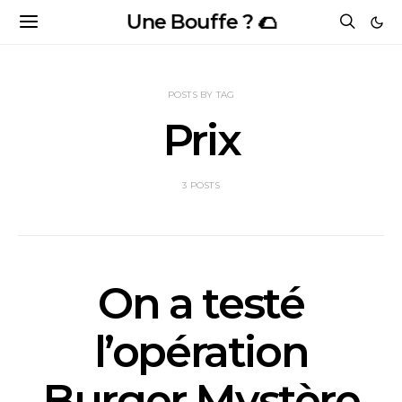
Une Bouffe ? 🌮
POSTS BY TAG
Prix
3 POSTS
On a testé
l’opération
Burger Mystère