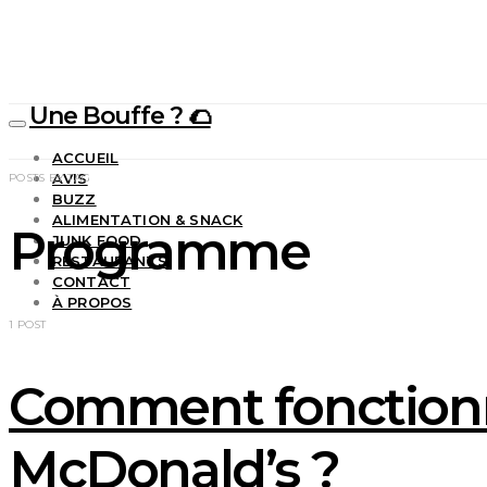
Une Bouffe ? 🌮
ACCUEIL
AVIS
POSTS BY TAG
BUZZ
ALIMENTATION & SNACK
Programme
JUNK FOOD
RESTAURANTS
CONTACT
À PROPOS
1 POST
Comment fonctionn
McDonald’s ?