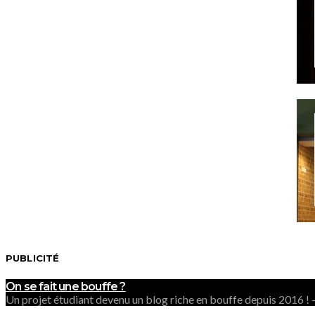
PUBLICITÉ
On se fait une bouffe ?
Un projet étudiant devenu un blog riche en bouffe depuis 2016 