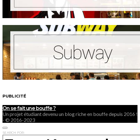
PUBLICITÉ
On se fait une bouffe ?
Un projet étudiant devenu un blog riche en bouffe depuis 2016 !
- © 2016-2023
SEARCH FOR: