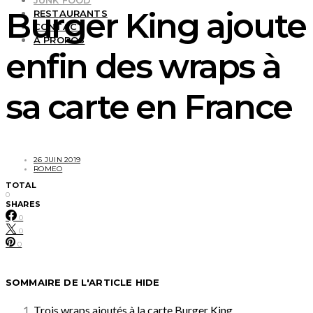
JUNK FOOD
Burger King ajoute
RESTAURANTS
CONTACT
À PROPOS
enfin des wraps à
sa carte en France
26 JUIN 2019
ROMEO
TOTAL
0
SHARES
0
0
0
SOMMAIRE DE L'ARTICLE
HIDE
Trois wraps ajoutés à la carte Burger King