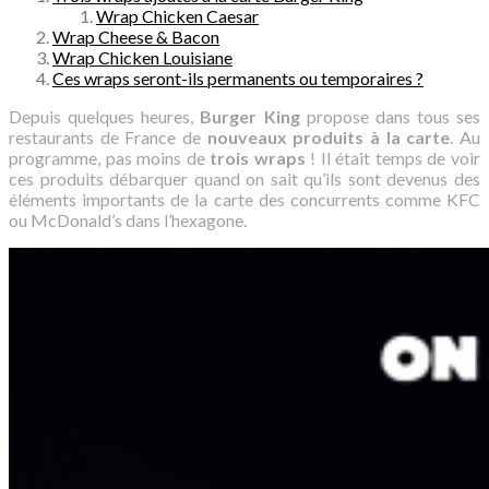
Wrap Chicken Caesar
Wrap Cheese & Bacon
Wrap Chicken Louisiane
Ces wraps seront-ils permanents ou temporaires ?
Depuis quelques heures,
Burger King
propose dans tous ses
restaurants de France de
nouveaux produits à la carte
. Au
programme, pas moins de
trois wraps
! Il était temps de voir
ces produits débarquer quand on sait qu’ils sont devenus des
éléments importants de la carte des concurrents comme KFC
ou McDonald’s dans l’hexagone.