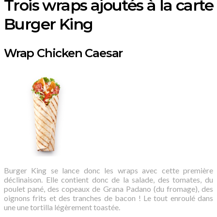
Trois wraps ajoutés à la carte
Burger King
Wrap Chicken Caesar
Burger King se lance donc les wraps avec cette première
déclinaison. Elle contient donc de la salade, des tomates, du
poulet pané, des copeaux de Grana Padano (du fromage), des
oignons frits et des tranches de bacon ! Le tout enroulé dans
une une tortilla légèrement toastée.