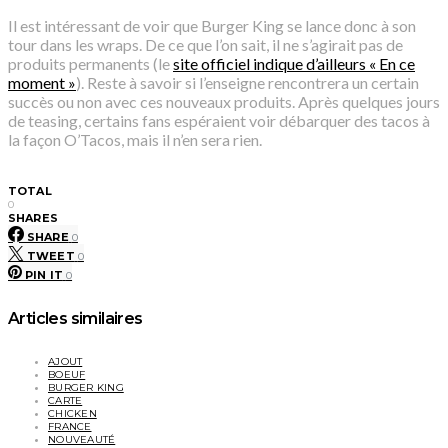
Il est intéressant de voir que Burger King se lance donc à son
tour dans les wraps. De ce que l’on sait, il ne s’agirait pas de
produits permanents (le
site officiel indique d’ailleurs « En ce
moment »
). Reste à savoir si l’enseigne rencontrera un certain
succès ou non avec ces nouveaux produits. Après quelques jours
de teasing, certains fans espéraient voir débarquer des tacos à
la façon O’Tacos, mais il n’en sera rien.
TOTAL
0
SHARES
SHARE
0
TWEET
0
PIN IT
0
Articles similaires
AJOUT
BOEUF
BURGER KING
CARTE
CHICKEN
FRANCE
NOUVEAUTÉ