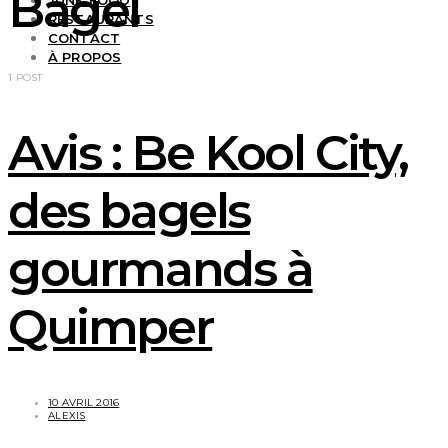
Bagel
JUNK FOOD
RESTAURANTS
CONTACT
À PROPOS
1 POST
Avis : Be Kool City,
des bagels
gourmands à
Quimper
10 AVRIL 2016
ALEXIS