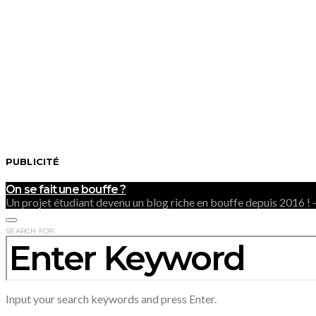
PUBLICITÉ
On se fait une bouffe ?
Un projet étudiant devenu un blog riche en bouffe depuis 2016 
SEARCH FOR:
Input your search keywords and press Enter.