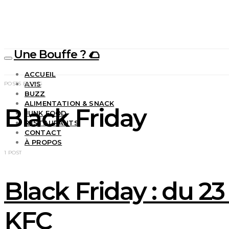
Une Bouffe ? 🌮
ACCUEIL
AVIS
POSTS BY TAG
BUZZ
ALIMENTATION & SNACK
Black Friday
JUNK FOOD
RESTAURANTS
CONTACT
À PROPOS
1 POST
Black Friday : du 2
KFC