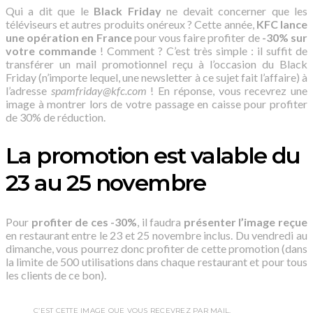
Qui a dit que le
Black Friday
ne devait concerner que les
téléviseurs et autres produits onéreux ? Cette année,
KFC lance
une opération en France
pour vous faire profiter de
-30% sur
votre commande
! Comment ? C’est très simple : il suffit de
transférer un mail promotionnel reçu à l’occasion du Black
Friday (n’importe lequel, une newsletter à ce sujet fait l’affaire) à
l’adresse
spamfriday@kfc.com
! En réponse, vous recevrez une
image à montrer lors de votre passage en caisse pour profiter
de 30% de réduction.
La promotion est valable du
23 au 25 novembre
Pour
profiter de ces -30%
, il faudra
présenter l’image reçue
en restaurant entre le 23 et 25 novembre inclus. Du vendredi au
dimanche, vous pourrez donc profiter de cette promotion (dans
la limite de 500 utilisations dans chaque restaurant et pour tous
les clients de ce bon).
C’EST CETTE IMAGE QUE VOUS RECEVREZ PAR MAIL.