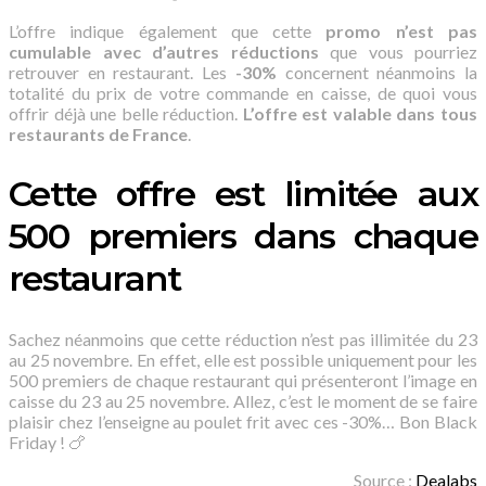
L’offre indique également que cette
promo n’est pas
cumulable avec d’autres réductions
que vous pourriez
retrouver en restaurant. Les
-30%
concernent néanmoins la
totalité du prix de votre commande en caisse, de quoi vous
offrir déjà une belle réduction.
L’offre est valable dans tous
restaurants de France
.
Cette offre est limitée aux
500 premiers dans chaque
restaurant
Sachez néanmoins que cette réduction n’est pas illimitée du 23
au 25 novembre. En effet, elle est possible uniquement pour les
500 premiers de chaque restaurant qui présenteront l’image en
caisse du 23 au 25 novembre. Allez, c’est le moment de se faire
plaisir chez l’enseigne au poulet frit avec ces -30%… Bon Black
Friday ! 🍗
Source :
Dealabs