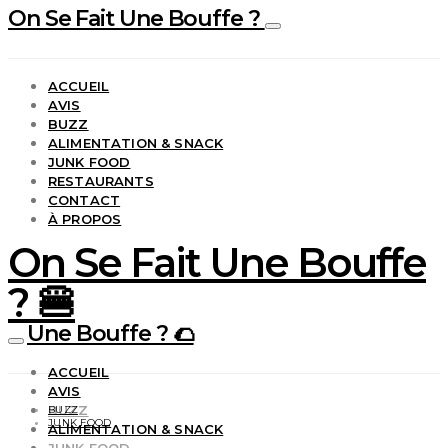
On Se Fait Une Bouffe ?
ACCUEIL
AVIS
BUZZ
ALIMENTATION & SNACK
JUNK FOOD
RESTAURANTS
CONTACT
À PROPOS
On Se Fait Une Bouffe
? 🍔
Une Bouffe ? 🌮
ACCUEIL
AVIS
BUZZ
BUZZ
JUNK FOOD
ALIMENTATION & SNACK