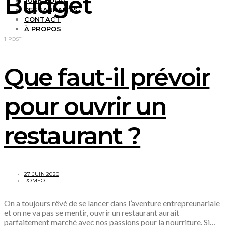
Budget
JUNK FOOD
RESTAURANTS
CONTACT
À PROPOS
1 POST
Que faut-il prévoir
pour ouvrir un
restaurant ?
27 JUIN 2020
ROMEO
On a toujours rêvé de se lancer dans l’aventure entrepreunariale
et on ne va pas se mentir, ouvrir un restaurant aurait
parfaitement marché avec nos passions pour la nourriture. Si…