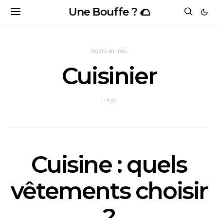
Une Bouffe ? 🌮
POSTS BY TAG
Cuisinier
1 POST
Cuisine : quels
vêtements choisir
?