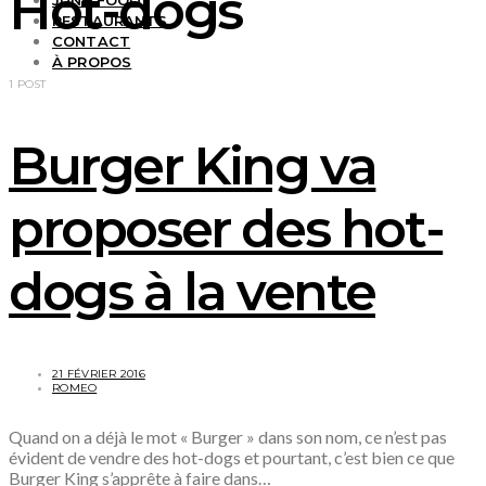
Hot-dogs
JUNK FOOD
RESTAURANTS
CONTACT
À PROPOS
1 POST
Burger King va
proposer des hot-
dogs à la vente
21 FÉVRIER 2016
ROMEO
Quand on a déjà le mot « Burger » dans son nom, ce n’est pas
évident de vendre des hot-dogs et pourtant, c’est bien ce que
Burger King s’apprête à faire dans…