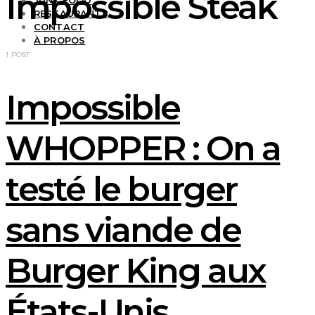
Impossible Steak
JUNK FOOD
RESTAURANTS
CONTACT
À PROPOS
1 POST
Impossible
WHOPPER : On a
testé le burger
sans viande de
Burger King aux
États-Unis