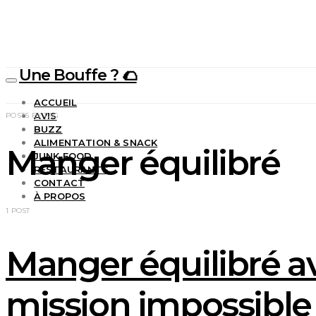
Une Bouffe ? 🌮
ACCUEIL
AVIS
POSTS BY TAG
BUZZ
ALIMENTATION & SNACK
Manger équilibré
JUNK FOOD
RESTAURANTS
CONTACT
À PROPOS
1 POST
Manger équilibré av
mission impossible