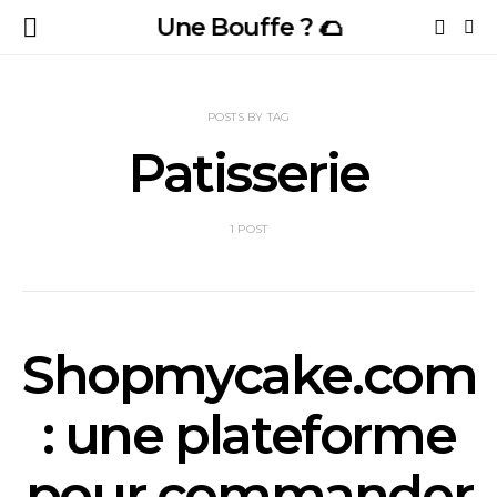
Une Bouffe ? 🌮
POSTS BY TAG
Patisserie
1 POST
Shopmycake.com
: une plateforme
pour commander