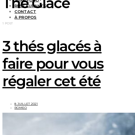
Thé Glacé
JUNK FOOD
RESTAURANTS
CONTACT
À PROPOS
1 POST
3 thés glacés à
faire pour vous
régaler cet été
8 JUILLET 2021
ROMEO