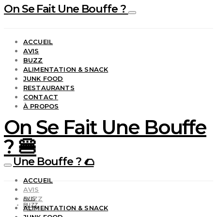
On Se Fait Une Bouffe ?
ACCUEIL
AVIS
BUZZ
ALIMENTATION & SNACK
JUNK FOOD
RESTAURANTS
CONTACT
À PROPOS
On Se Fait Une Bouffe
? 🍔
Une Bouffe ? 🌮
ACCUEIL
AVIS
BUZZ
AVIS
BUZZ
ALIMENTATION & SNACK