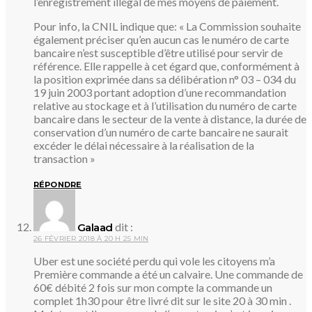
l’enregistrement illégal de mes moyens de paiement.
Pour info, la CNIL indique que: « La Com­mis­sion sou­haite
égale­ment pré­ci­ser qu’en aucun cas le numéro de carte
ban­caire n’est sus­cep­tible d’être uti­lisé pour ser­vir de
réfé­rence. Elle rap­pelle à cet égard que, confor­mé­ment à
la posi­tion expri­mée dans sa déli­bé­ra­tion n° 03 – 034 du
19 juin 2003 por­tant adop­tion d’une recom­man­da­tion
rela­tive au sto­ckage et à l’utilisation du numéro de carte
ban­caire dans le sec­teur de la vente à dis­tance, la durée de
conser­va­tion d’un numéro de carte ban­caire ne sau­rait
excé­der le délai néces­saire à la réa­li­sa­tion de la
transaction »
RÉPONDRE
dit :
Galaad
26 FÉVRIER 2018 À 20 H 25 MIN
Uber est une société perdu qui vole les citoyens m’a
Première commande a été un calvaire. Une commande de
60€ débité 2 fois sur mon compte la commande un
complet 1h30 pour être livré dit sur le site 20 à 30 min .