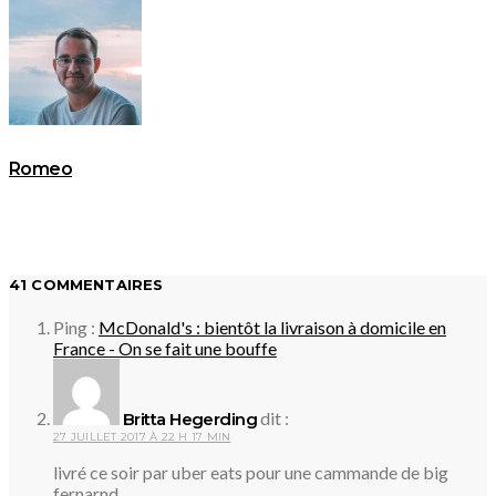
Romeo
41 COMMENTAIRES
Ping :
McDonald's : bientôt la livraison à domicile en
France - On se fait une bouffe
dit :
Britta Hegerding
27 JUILLET 2017 À 22 H 17 MIN
livré ce soir par uber eats pour une cammande de big
fernarnd.