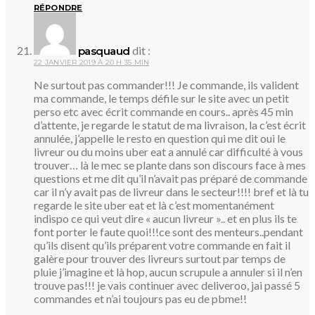
RÉPONDRE
dit :
pasquaud
22 JANVIER 2019 À 20 H 35 MIN
Ne surtout pas commander!!! Je commande, ils valident
ma commande, le temps défile sur le site avec un petit
perso etc avec écrit commande en cours.. après 45 min
d’attente, je regarde le statut de ma livraison, la c’est écrit
annulée, j’appelle le resto en question qui me dit oui le
livreur ou du moins uber eat a annulé car difficulté à vous
trouver… là le mec se plante dans son discours face à mes
questions et me dit qu’il n’avait pas préparé de commande
car il n’y avait pas de livreur dans le secteur!!!! bref et là tu
regarde le site uber eat et là c’est momentanément
indispo ce qui veut dire « aucun livreur ».. et en plus ils te
font porter le faute quoi!!!ce sont des menteurs..pendant
qu’ils disent qu’ils préparent votre commande en fait il
galère pour trouver des livreurs surtout par temps de
pluie j’imagine et là hop, aucun scrupule a annuler si il n’en
trouve pas!!! je vais continuer avec deliveroo, jai passé 5
commandes et n’ai toujours pas eu de pbme!!