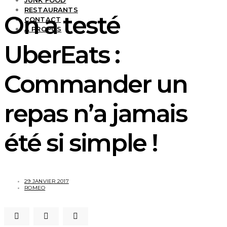
JUNK FOOD
RESTAURANTS
On a testé
CONTACT
À PROPOS
UberEats :
Commander un
repas n’a jamais
été si simple !
29 JANVIER 2017
ROMEO