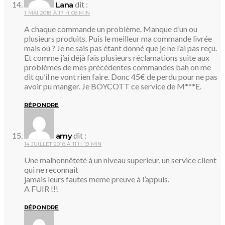
dit :
Lana
1 MAI 2018 À 17 H 08 MIN
A chaque commande un problème. Manque d’un ou
plusieurs produits. Puis le meilleur ma commande livrée
mais où ? Je ne sais pas étant donné que je ne l’ai pas reçu.
Et comme j’ai déjà fais plusieurs réclamations suite aux
problèmes de mes précédentes commandes bah on me
dit qu’il ne vont rien faire. Donc 45€ de perdu pour ne pas
avoir pu manger. Je BOYCOTT ce service de M***E.
RÉPONDRE
dit :
amy
14 JUILLET 2018 À 11 H 19 MIN
Une malhonnêteté à un niveau superieur, un service client
qui ne reconnait
jamais leurs fautes meme preuve à l’appuis.
A FUIR !!!
RÉPONDRE