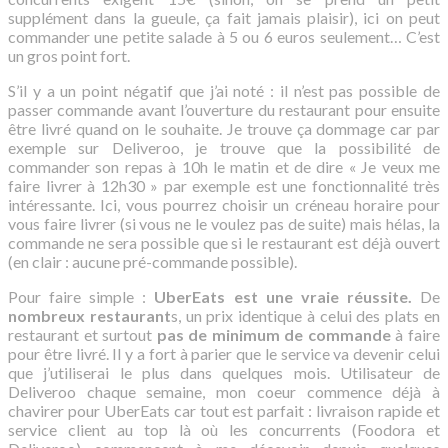
supplément dans la gueule, ça fait jamais plaisir), ici on peut
commander une petite salade à 5 ou 6 euros seulement… C’est
un gros point fort.
S’il y a un point négatif que j’ai noté : il n’est pas possible de
passer commande avant l’ouverture du restaurant pour ensuite
être livré quand on le souhaite. Je trouve ça dommage car par
exemple sur Deliveroo, je trouve que la possibilité de
commander son repas à 10h le matin et de dire « Je veux me
faire livrer à 12h30 » par exemple est une fonctionnalité très
intéressante. Ici, vous pourrez choisir un créneau horaire pour
vous faire livrer (si vous ne le voulez pas de suite) mais hélas, la
commande ne sera possible que si le restaurant est déjà ouvert
(en clair : aucune pré-commande possible).
Pour faire simple :
UberEats est une vraie réussite.
De
nombreux restaurant
s, un prix identique à celui des plats en
restaurant et surtout
pas de minimum de commande
à faire
pour être livré. Il y a fort à parier que le service va devenir celui
que j’utiliserai le plus dans quelques mois. Utilisateur de
Deliveroo chaque semaine, mon coeur commence déjà à
chavirer pour UberEats car tout est parfait : livraison rapide et
service client au top là où les concurrents (Foodora et