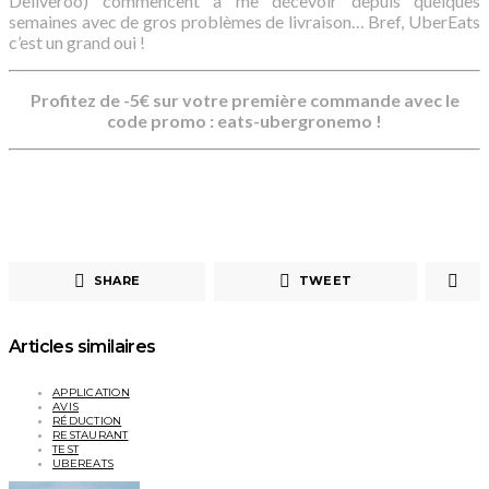
Deliveroo) commencent à me décevoir depuis quelques
semaines avec de gros problèmes de livraison… Bref, UberEats
c’est un grand oui !
Profitez de -5€ sur votre première commande avec le
code promo : eats-ubergronemo !
SHARE
TWEET
Articles similaires
APPLICATION
AVIS
RÉDUCTION
RESTAURANT
TEST
UBEREATS