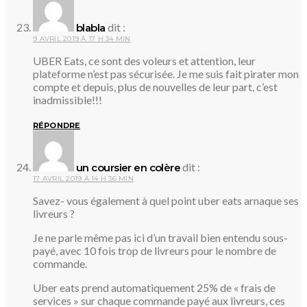
dit :
blabla
9 AVRIL 2019 À 17 H 34 MIN
UBER Eats, ce sont des voleurs et attention, leur
plateforme n’est pas sécurisée. Je me suis fait pirater mon
compte et depuis, plus de nouvelles de leur part, c’est
inadmissible!!!
RÉPONDRE
dit :
un coursier en colère
17 AVRIL 2019 À 14 H 36 MIN
Savez- vous également à quel point uber eats arnaque ses
livreurs ?
Je ne parle même pas ici d’un travail bien entendu sous-
payé, avec 10 fois trop de livreurs pour le nombre de
commande.
Uber eats prend automatiquement 25% de « frais de
services » sur chaque commande payé aux livreurs, ces