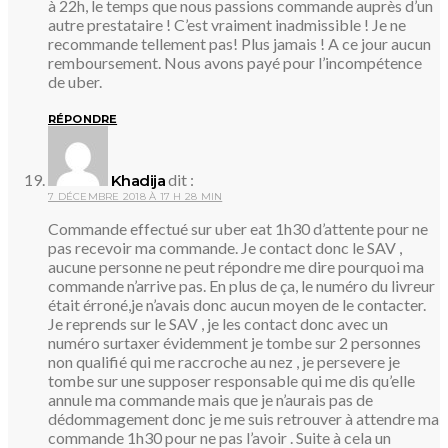
à 22h, le temps que nous passions commande auprès d’un
autre prestataire ! C’est vraiment inadmissible ! Je ne
recommande tellement pas! Plus jamais ! A ce jour aucun
remboursement. Nous avons payé pour l’incompétence
de uber.
RÉPONDRE
dit :
Khadija
7 DÉCEMBRE 2018 À 17 H 28 MIN
Commande effectué sur uber eat 1h30 d’attente pour ne
pas recevoir ma commande. Je contact donc le SAV ,
aucune personne ne peut répondre me dire pourquoi ma
commande n’arrive pas. En plus de ça, le numéro du livreur
était érroné,je n’avais donc aucun moyen de le contacter.
Je reprends sur le SAV , je les contact donc avec un
numéro surtaxer évidemment je tombe sur 2 personnes
non qualifié qui me raccroche au nez , je persevere je
tombe sur une supposer responsable qui me dis qu’elle
annule ma commande mais que je n’aurais pas de
dédommagement donc je me suis retrouver à attendre ma
commande 1h30 pour ne pas l’avoir . Suite à cela un