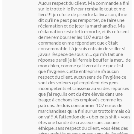
Aucun respect du client. Ma commande a fini
sur le trottoir le livreur remballe tout et me
livre!!! je refuse de prendre la livraison, il me
dit qu’il ne peut pas remporter, de faire une
réclamation et de jeter la marchandise. Ma
réclamation reste lettre morte, et ils refusent
de me rembourser les 107 euros de
commande en me répondant que c’était
consommable. Là je suis entrain de vriller si
j’avais l’espèce de sous m… qui m’a fait une
réponse pareil je lui ferrais bouffer la mer…de
mon chien, comme ça il verrait ce que c’est
que l’hygiène. Cette entreprise n’a aucun
respect du client, aucun sens de l’hygiène ce
sont des voleurs qui emploient des gens
incompétents et crasseux au vu des réponses
que j’ai reçu.Ils ont du être élevés dans une
bauge à cochons les employés comme les
patrons. Je dois consommer 107 euros de
marchandises qui a fini sur un trottoir mais où
on va!!! A l’attention de « uber eats shit » vous
êtes une bande de crasseux sans aucune
éthique, sans respect du client, vous êtes des
zéros pointés et sans aucun sens de l’hygiène.