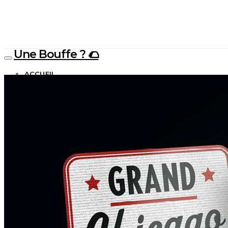
Une Bouffe ? 🌮
ACCUEIL
AVIS
BUZZ
ALIMENTATION & SNACK
JUNK FOOD
RESTAURANTS
CONTACT
À PROPOS