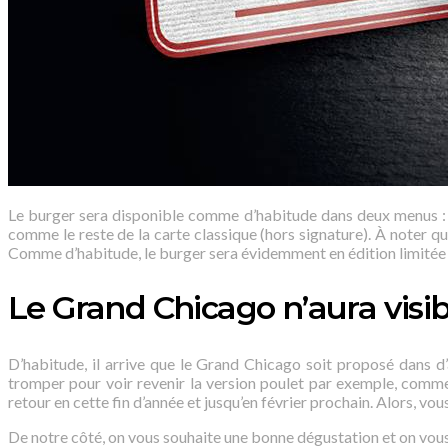
Le burger sera disponible comme d’habitude dans deux menus : 
comme le reste de la carte classique (hors signature). À noter q
Comme d’habitude, le burger sera évidemment en édition limitée 
Le Grand Chicago n’aura visi
D’habitude, il arrive que le Grand Chicago soit proposé dans d
tromper pour voir revenir la version poulet par exemple, comme
retour en cette fin d’année et jusqu’en février prochain. Alors, vou
De notre côté, on vous souhaite une bonne dégustation et on vous