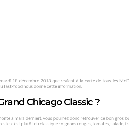
e mardi 18 décembre 2018 que revient à la carte de tous les McD
du fast-food nous donne cette information.
 Grand Chicago Classic ?
monte à mars dernier), vous pourrez donc retrouver ce bon gros bu
este, c’est plutôt du classique : oignons rouges, tomates, salade, 