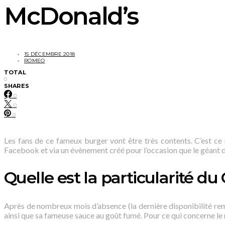
McDonald’s
15 DÉCEMBRE 2018
ROMEO
TOTAL
0
SHARES
0
0
0
Les fans de ce fameux burger vont être très contents. C’est c
Facebook et via un évènement créé pour l’occasion que le géant 
Quelle est la particularité du
Après de nombreux mois d’absence (la dernière disponibilité re
ainsi que sa fameuse sauce au goût fumé. Pour ce qui concerne le r