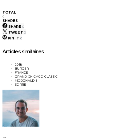
TOTAL
0
SHARES
SHARE
0
TWEET
0
PIN IT
0
Articles similaires
2018
BURGER
FRANCE
GRAND CHICAGO CLASSIC
MCDONALD'S
SORTIE