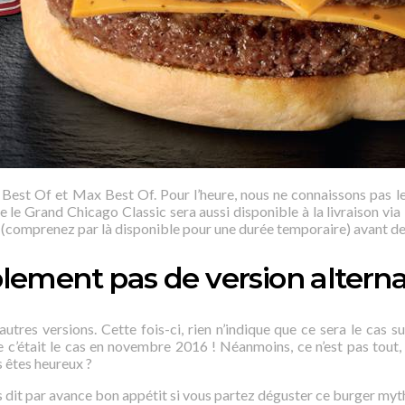
Best Of et Max Best Of. Pour l’heure, nous ne connaissons pas le
ue le Grand Chicago Classic sera aussi disponible à la livraison v
(comprenez par là disponible pour une durée temporaire) avant de d
blement pas de version altern
’autres versions. Cette fois-ci, rien n’indique que ce sera le ca
 c’était le cas en novembre 2016 ! Néanmoins, ce n’est pas tout,
s êtes heureux ?
 dit par avance bon appétit si vous partez déguster ce burger myt