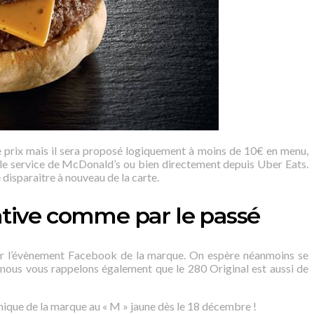
 prix mais il sera proposé logiquement à moins de 10€ en menu,
ia le service de McDonald’s ou bien directement depuis Uber Eats.
isparaitre à nouveau de la carte.
ative comme par le passé
s sur l’évènement Facebook de la marque. On espère néanmoins se
 nous vous rappelons également que le 280 Original est aussi de
hique de la marque au « M » jaune dès le 18 décembre !