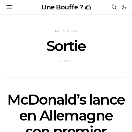
Une Bouffe ? 🌮
POSTS BY TAG
Sortie
7 POSTS
McDonald’s lance
en Allemagne
son premier