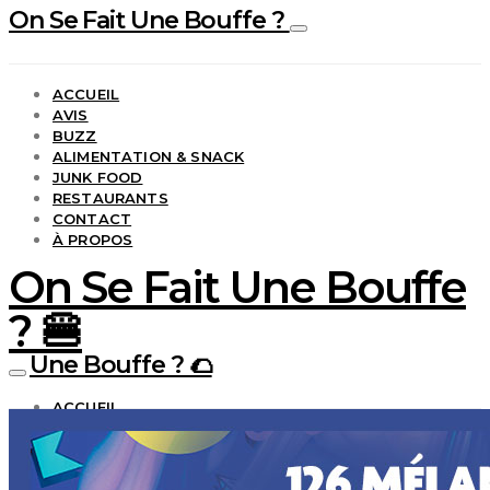
On Se Fait Une Bouffe ?
ACCUEIL
AVIS
BUZZ
ALIMENTATION & SNACK
JUNK FOOD
RESTAURANTS
CONTACT
À PROPOS
On Se Fait Une Bouffe
? 🍔
Une Bouffe ? 🌮
ACCUEIL
AVIS
BUZZ
ALIMENTATION & SNACK