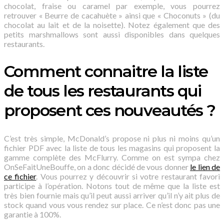
chocolat, fraise ou caramel par exemple, vous pourrez
retrouver « Beurre de cacahuète » ainsi que « Choconuts » (du
chocolat au lait et de la noisette). Notez également que des
petits marshmallows sont aussi disponibles dans quelques
restaurants.
Comment connaitre la liste
de tous les restaurants qui
proposent ces nouveautés ?
C’est très simple, McDonald’s propose ni plus ni moins qu’un
fichier PDF avec la liste de tous les magasins qui proposent la
gamme complète des McFlurry. Comme on est sympa chez
OnSeFaitUneBouffe, on a donc décidé de vous donner
le lien de
ce fichier
. Vous pourrez y découvrir si votre restaurant favori
participe à l’opération. Notons tout de même que la liste est
très bien fournie mais qu’il peut aussi arriver qu’il n’y ait plus de
stock quand vous vous rendez sur place. Ce n’est donc pas une
garantie à 100%.