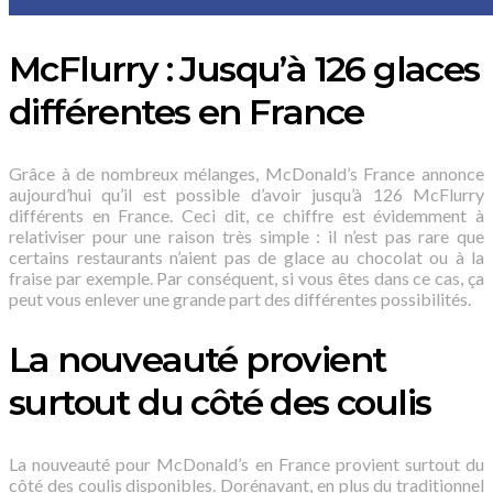
McFlurry : Jusqu’à 126 glaces
différentes en France
Grâce à de nombreux mélanges, McDonald’s France annonce
aujourd’hui qu’il est possible d’avoir jusqu’à 126 McFlurry
différents en France. Ceci dit, ce chiffre est évidemment à
relativiser pour une raison très simple : il n’est pas rare que
certains restaurants n’aient pas de glace au chocolat ou à la
fraise par exemple. Par conséquent, si vous êtes dans ce cas, ça
peut vous enlever une grande part des différentes possibilités.
La nouveauté provient
surtout du côté des coulis
La nouveauté pour McDonald’s en France provient surtout du
côté des coulis disponibles. Dorénavant, en plus du traditionnel