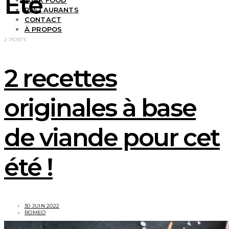
Été
JUNK FOOD
RESTAURANTS
CONTACT
À PROPOS
2 POSTS
2 recettes
originales à base
de viande pour cet
été !
30 JUIN 2022
ROMEO