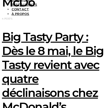
McDo
JUNK FOOD
RESTAURANTS
CONTACT
À PROPOS
4 POSTS
Big Tasty Party :
Dès le 8 mai, le Big
Tasty revient avec
quatre
déclinaisons chez
McDonald’s