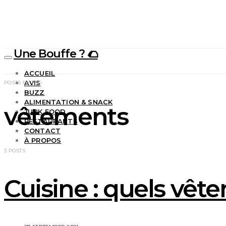
Une Bouffe ? 🌮
ACCUEIL
AVIS
POSTS BY TAG
BUZZ
ALIMENTATION & SNACK
vêtements
JUNK FOOD
RESTAURANTS
CONTACT
À PROPOS
3 POSTS
Cuisine : quels vête