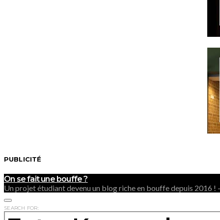
PUBLICITÉ
On se fait une bouffe ?
Un projet étudiant devenu un blog riche en bouffe depuis 2016 
SEARCH FOR: