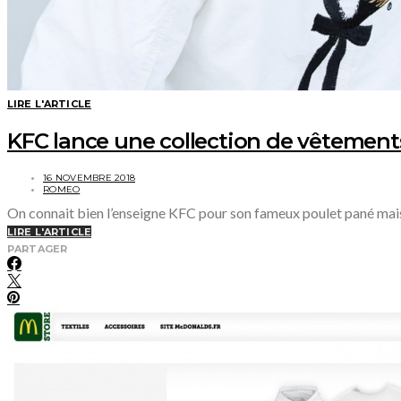
LIRE L'ARTICLE
KFC lance une collection de vêtemen
16 NOVEMBRE 2018
ROMEO
On connait bien l’enseigne KFC pour son fameux poulet pané mais
LIRE L'ARTICLE
PARTAGER