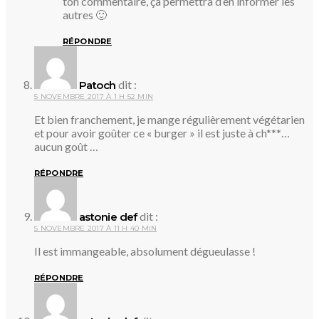
ton commentaire, ça permettra d’en informer les
autres 🙂
RÉPONDRE
dit :
Patoch
5 NOVEMBRE 2017 À 1 H 52 MIN
Et bien franchement, je mange régulièrement végétarien
et pour avoir goûter ce « burger » il est juste à ch***…
aucun goût …
RÉPONDRE
dit :
astonie def
5 NOVEMBRE 2017 À 11 H 40 MIN
Il est immangeable, absolument dégueulasse !
RÉPONDRE