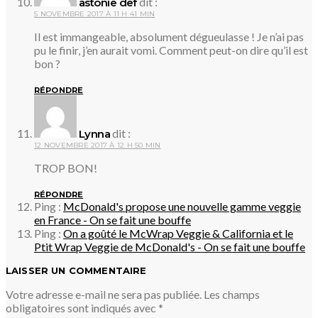
dit :
astonie def
5 NOVEMBRE 2017 À 11 H 41 MIN
Il est immangeable, absolument dégueulasse ! Je n’ai pas
pu le finir, j’en aurait vomi. Comment peut-on dire qu’il est
bon ?
RÉPONDRE
dit :
Lynna
12 NOVEMBRE 2017 À 12 H 50 MIN
TROP BON!
RÉPONDRE
Ping :
McDonald's propose une nouvelle gamme veggie
en France - On se fait une bouffe
Ping :
On a goûté le McWrap Veggie & California et le
Ptit Wrap Veggie de McDonald's - On se fait une bouffe
LAISSER UN COMMENTAIRE
Votre adresse e-mail ne sera pas publiée.
Les champs
obligatoires sont indiqués avec
*