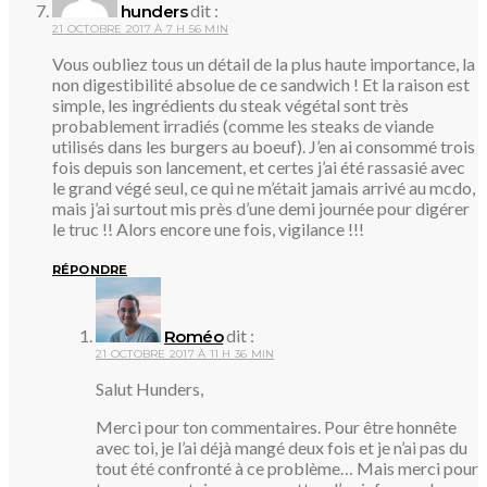
dit :
hunders
21 OCTOBRE 2017 À 7 H 56 MIN
Vous oubliez tous un détail de la plus haute importance, la
non digestibilité absolue de ce sandwich ! Et la raison est
simple, les ingrédients du steak végétal sont très
probablement irradiés (comme les steaks de viande
utilisés dans les burgers au boeuf). J’en ai consommé trois
fois depuis son lancement, et certes j’ai été rassasié avec
le grand végé seul, ce qui ne m’était jamais arrivé au mcdo,
mais j’ai surtout mis près d’une demi journée pour digérer
le truc !! Alors encore une fois, vigilance !!!
RÉPONDRE
dit :
Roméo
21 OCTOBRE 2017 À 11 H 36 MIN
Salut Hunders,
Merci pour ton commentaires. Pour être honnête
avec toi, je l’ai déjà mangé deux fois et je n’ai pas du
tout été confronté à ce problème… Mais merci pour