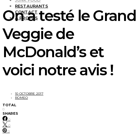
JUNK FOOD
RESTAURANTS
On a testé le Grand
CONTACT
À PROPOS
Veggie de
McDonald’s et
voici notre avis !
10 OCTOBRE 2017
ROMEO
TOTAL
0
SHARES
0
0
0