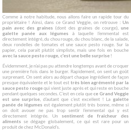
Comme à notre habitude, nous allons faire un rapide tour du
propriétaire ! Ainsi, dans ce Grand Veggie, on retrouve :
Un
pain avec des graines
(dont des graines de courge),
une
galette panée aux légumes
à laquelle l’emmental est
directement intégré, du chou rouge, du chou blanc, de la salade,
deux rondelles de tomates et une sauce pesto rouge. Sur la
papier, cela parait plutôt simpliste, mais une fois en bouche
avec la sauce pesto rouge, c’est une belle surprise
!
Évidemment, je n’ai pas pu attendre longtemps avant de croquer
une première fois dans le burger. Rapidement, on sent un goût
surprenant. On sent alors au départ chaque ingrédient de façon
presque équivalente et le tout est
très bien agrémenté par la
sauce pesto rouge
qui vient juste après et qui reste en bouche
pendant quelques secondes. C’est en cela que
ce Grand Veggie
est une surprise
, d’autant que c’est excellent ! La
galette
panée de légumes
est également plutôt très bonne, même si
on doit avouer ne pas trop sentir l’emmental qui y est
directement intégrée. Un
sentiment de fraicheur des
aliments
se dégage globalement, ce qui est rare pour un
produit de chez McDonald’s.