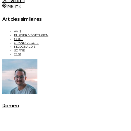
TWEET
0
PIN IT
0
Articles similaires
AVIS
BURGER VÉGÉTARIEN
GOÛT
GRAND VEGGIE
MCDONALD'S
SORTIE
TEST
Romeo