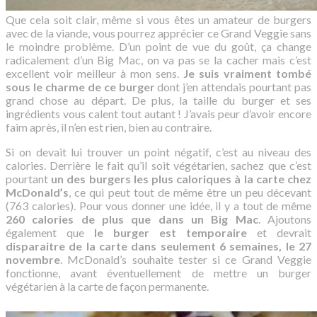
Que cela soit clair, même si vous êtes un amateur de burgers
avec de la viande, vous pourrez apprécier ce Grand Veggie sans
le moindre problème. D’un point de vue du goût, ça change
radicalement d’un Big Mac, on va pas se la cacher mais c’est
excellent voir meilleur à mon sens.
Je suis vraiment tombé
sous le charme de ce burger
dont j’en attendais pourtant pas
grand chose au départ. De plus, la taille du burger et ses
ingrédients vous calent tout autant ! J’avais peur d’avoir encore
faim après, il n’en est rien, bien au contraire.
Si on devait lui trouver un point négatif, c’est au niveau des
calories. Derrière le fait qu’il soit végétarien, sachez que c’est
pourtant
un des burgers les plus caloriques à la carte chez
McDonald’s
, ce qui peut tout de même être un peu décevant
(763 calories). Pour vous donner une idée, il y a tout de même
260 calories de plus que dans un Big Mac
. Ajoutons
également que
le burger est temporaire
et devrait
disparaitre de la carte dans seulement 6 semaines, le 27
novembre
. McDonald’s souhaite tester si ce Grand Veggie
fonctionne, avant éventuellement de mettre un burger
végétarien à la carte de façon permanente.