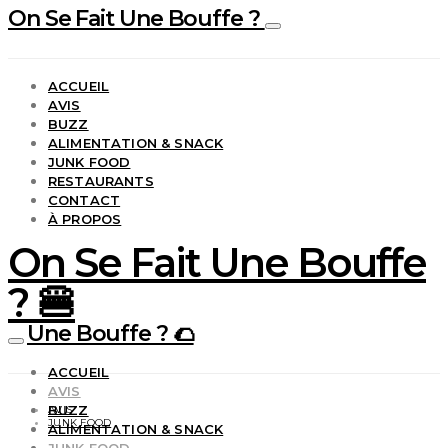
On Se Fait Une Bouffe ?
ACCUEIL
AVIS
BUZZ
ALIMENTATION & SNACK
JUNK FOOD
RESTAURANTS
CONTACT
À PROPOS
On Se Fait Une Bouffe
? 🍔
Une Bouffe ? 🌮
ACCUEIL
AVIS
BUZZ
AVIS
JUNK FOOD
ALIMENTATION & SNACK